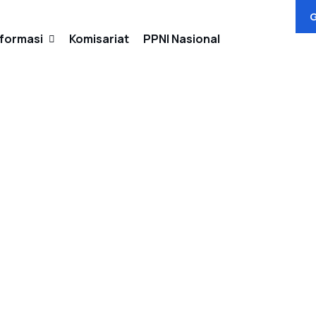
G
nformasi
Komisariat
PPNI Nasional
Berita
Agenda
Galeri
si