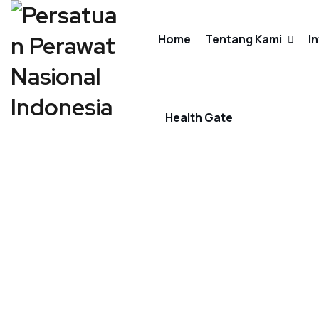
Home
Tentang Kami
I
Sejarah PPNI
Health Gate
Visi & Misi
AD/ART
Struktur Organisa